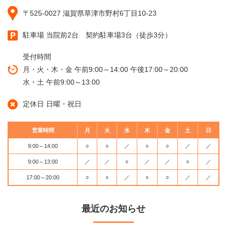
〒525-0027 滋賀県草津市野村6丁目10-23
駐車場 当院前2台 契約駐車場3台（徒歩3分）
受付時間
月・火・木・金 午前9:00～14:00 午後17:00～20:00
水・土 午前9:00～13:00
定休日 日曜・祝日
営業時間
月
火
水
木
金
土
日
9:00～14:00
○
○
／
○
○
／
／
9:00～13:00
／
／
○
／
／
○
／
17:00～20:00
○
○
／
○
○
／
／
最近のお知らせ