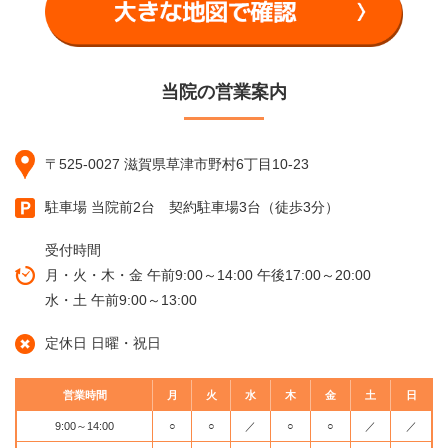
当院の営業案内
〒525-0027 滋賀県草津市野村6丁目10-23
駐車場 当院前2台 契約駐車場3台（徒歩3分）
受付時間
月・火・木・金 午前9:00～14:00 午後17:00～20:00
水・土 午前9:00～13:00
定休日 日曜・祝日
営業時間
月
火
水
木
金
土
日
9:00～14:00
○
○
／
○
○
／
／